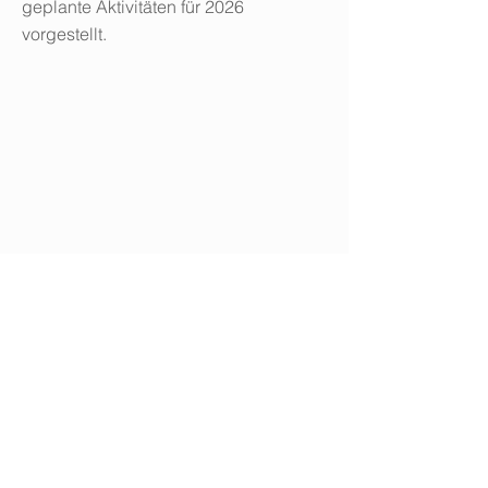
geplante Aktivitäten für 2026
vorgestellt.
In der anschliessenden ordentlichen
Mitgliederversammlung wurde das
Vereinsjahr 2024 besprochen und –
wo erforderlich – genehmigt. Die
entsprechenden Details sind in den